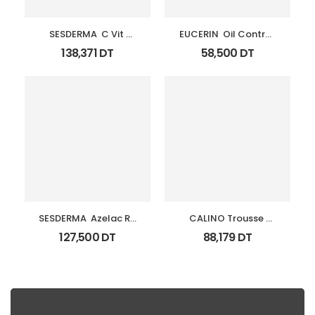
SESDERMA  C Vit 
EUCERIN  Oil Control 
Liposomal Serum 
Gel Creme Touch 
138,371
DT
58,500
DT
Flacon 30Ml
Sec 50Ml Spf50+
SESDERMA  Azelac Ru 
CALINO Trousse 
Liposomal Serum 
Bebe ( 6Pdt )
127,500
DT
88,179
DT
30Ml