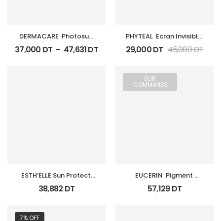
DERMACARE  Photosun 
PHYTEAL  Ecran Invisible 
Spf 50 Fluide Teinte
Spf 50+
37,000
DT
–
47,631
DT
29,000
DT
45,000
DT
SUR
COMMANDE
ESTH’ELLE Sun Protect 
EUCERIN  Pigment 
Spray Flacon 250Ml 
Control Sun Fluid 
38,882
DT
57,129
DT
Spf50+
Spf50+ Fl 50Ml
7% OFF