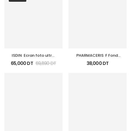
ISDIN  Ecran foto ultra 
PHARMACERIS  F Fond 
100 Active Unify Fluide 
De Teint Spf50+  01 
65,000
DT
69,890
DT
38,000
DT
Spf 50+50 Ml
Ivory 30Ml