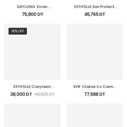
DAYLONG  Ecran 
ESTH’ELLE Sun Protect 
Sensitive Gel Creme 
Ecran Teinte Rose 50Gr 
75,800
DT
45,765
DT
Spf50+ 100Ml
Spf50+
18% OFF
ESTH’ELLE Claryteint 
SVR  Clairial Cc Creme 
Spf40+ Biege 50Gr
Light Spf50+ 40 Ml
38,000
DT
46,625
DT
77,588
DT