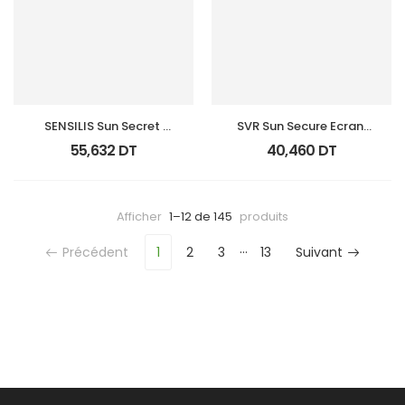
SENSILIS Sun Secret 
SVR Sun Secure Ecran 
Fluid Anti Age 50Ml 
Invisible T 50Ml Spf50+
55,632
DT
40,460
DT
Sp50+ Teinte
Afficher
1–12 de 145
produits
…
Précédent
1
2
3
13
Suivant