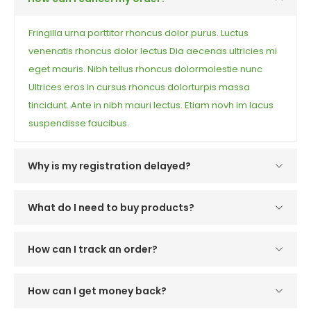
Fringilla urna porttitor rhoncus dolor purus. Luctus
venenatis rhoncus dolor lectus Dia aecenas ultricies mi
eget mauris. Nibh tellus rhoncus dolormolestie nunc
Ultrices eros in cursus rhoncus dolorturpis massa
tincidunt. Ante in nibh mauri lectus. Etiam novh im lacus
suspendisse faucibus.
Why is my registration delayed?
What do I need to buy products?
How can I track an order?
How can I get money back?