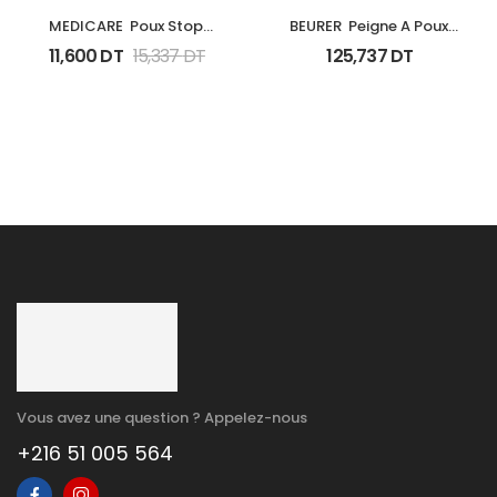
MEDICARE  Poux Stop 
BEURER  Peigne A Poux 
Repulsif Spray Flacon 
Electrique Ht15
11,600
DT
15,337
DT
125,737
DT
100Ml
Vous avez une question ? Appelez-nous
+216 51 005 564