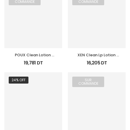
COMMANDE
COMMANDE
POUX Clean Lotion 
XEN Clean Lp Lotion 
Spray Anti Poux Et 
Anti Poux Et Lentes 
19,781
DT
16,205
DT
Lentes 100Ml
100Ml
24% OFF
SUR
COMMANDE