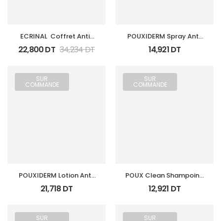
ECRINAL  Coffret Anti-
POUXIDERM Spray Anti 
Poux
Poux Prevent & Repulsif 
22,800
DT
34,234
DT
14,921
DT
100Ml
SUR
SUR
COMMANDE
COMMANDE
POUXIDERM Lotion Anti 
POUX Clean Shampoing 
Poux Et Lentes 100Ml
Doux Anti Poux & Lentes 
21,718
DT
12,921
DT
100Ml
SUR
SUR