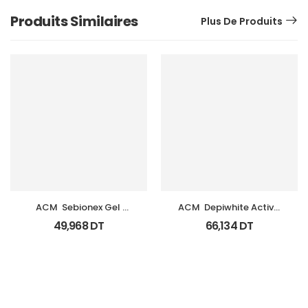
Produits Similaires
Plus De Produits
ACM  Sebionex Gel 
ACM  Depiwhite Active 
Nettoyant Purifiant Fl 
Gel Unifiant Anti Taches 
49,968
DT
66,134
DT
200Ml
40Ml