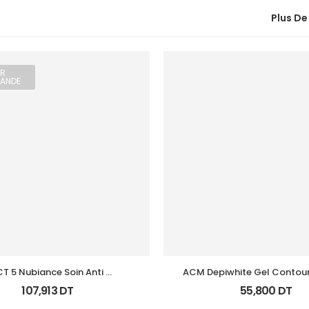
Plus De
R
ANDE
T 5 Nubiance Soin Anti 
ACM Depiwhite Gel Contour 
Imperfections 30Ml
15Ml
107,913
DT
55,800
DT