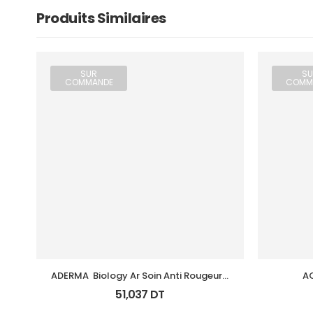
Produits Similaires
SUR
SU
COMMANDE
COMM
ADERMA  Biology Ar Soin Anti Rougeurs 
AC
Tb 40 Ml
51,037
DT