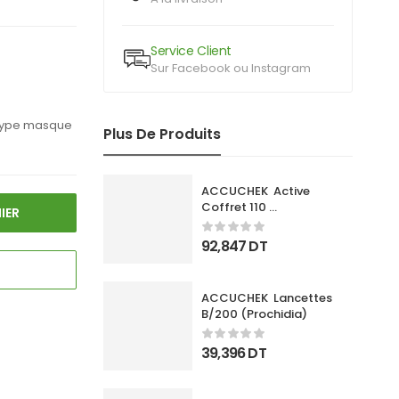
Service Client
Sur Facebook ou Instagram
 type masque
Plus De Produits
ACCUCHEK  Active 
Coffret 110 
IER
Bandlettes+Appareil
92,847
DT
ACCUCHEK  Lancettes 
B/200 (Prochidia)
39,396
DT