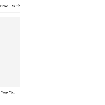
 Produits
SUR
COMMANDE
Yeux Tb 
ACM Sebionex K Creme 
Keratoregulatrice Vis 40Ml
36,741
DT