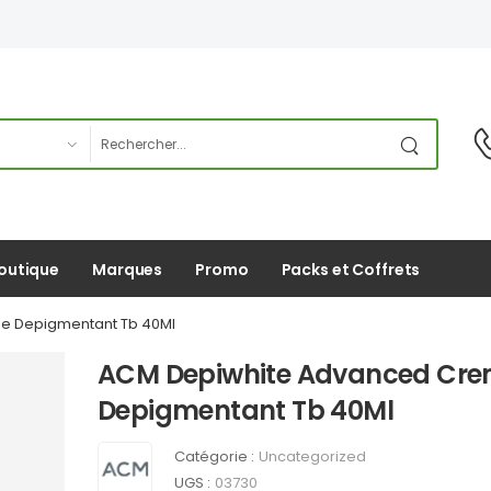
outique
Marques
Promo
Packs et Coffrets
e Depigmentant Tb 40Ml
ACM Depiwhite Advanced Cr
Depigmentant Tb 40Ml
Catégorie :
Uncategorized
UGS :
03730