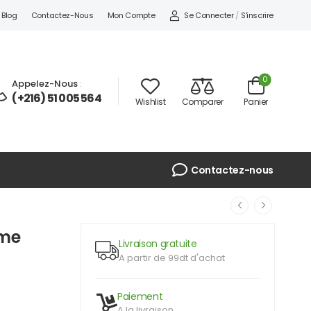
Se Connecter
/
S'inscrire
Blog
Contactez-Nous
Mon Compte
0
Appelez-Nous
:
(+216) 51 005 564
Wishlist
Comparer
Panier
Contactez-nous
eme
Livraison gratuite
A partir de 99dt d'achat
Paiement
A la livraison