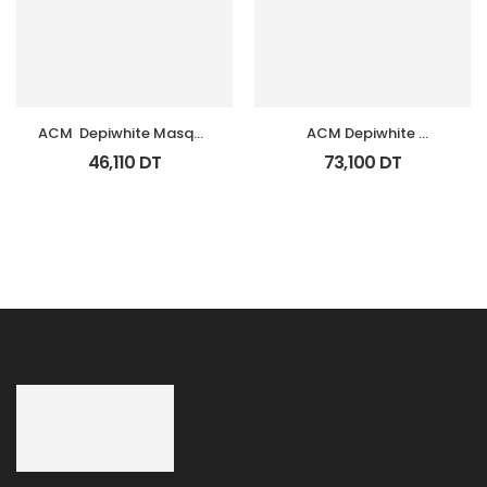
ACM  Depiwhite Masque 
ACM Depiwhite 
Tb 40Ml
Advanced Creme 
46,110
DT
73,100
DT
Depigmentant Tb 40Ml