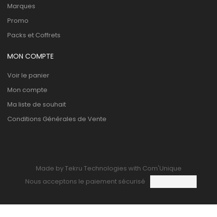
Marques
Promo
Packs et Coffrets
MON COMPTE
Voir le panier
Mon compte
Ma liste de souhait
Conditions Générales de Vente
Made by Tekru Technologies with Com'Unique
Nous acceptons le paiement sécurisé
0