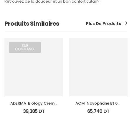
Retrouvez de la douceur et un bon confort cutan? !
Produits Similaires
Plus De Produits
SUR
COMMANDE
ADERMA  Biology Creme 
ACM  Novophane Bt 60 
Legere Hyd Tb 0Ml
Gelules
39,385
DT
65,740
DT