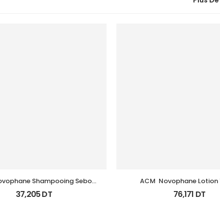
Plus De
ovophane Shampooing Sebo 
ACM  Novophane Lotion
Regulateur 200Ml
37,205
DT
76,171
DT