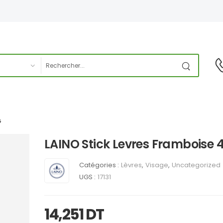
G
LAINO Stick Levres Framboise 
Catégories :
Lèvres
,
Visage
,
Uncategorized
UGS :
17131
14,251
DT