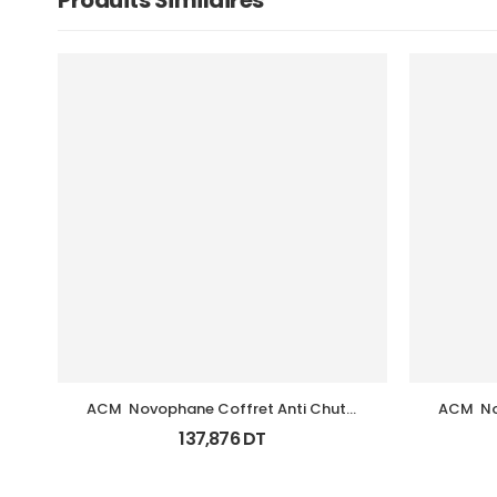
Produits Similaires
ACM  Novophane Coffret Anti Chute 
ACM  N
(Lotion+Shp+Cp)
137,876
DT