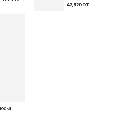
 Produits
42,620
DT
 100Ml
ACM  Novophane Shampooing K Fl 
125Ml
37,303
DT