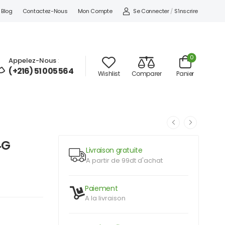
Se Connecter
/
S'inscrire
Blog
Contactez-Nous
Mon Compte
0
Appelez-Nous
:
(+216) 51 005 564
Wishlist
Comparer
Panier
4G
Livraison gratuite
A partir de 99dt d'achat
Paiement
A la livraison