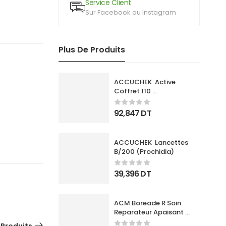
Service Client
Sur Facebook ou Instagram
Plus De Produits
ACCUCHEK  Active 
Coffret 110 
Bandlettes+Appareil
92,847
DT
ACCUCHEK  Lancettes 
B/200 (Prochidia)
39,396
DT
ACM Boreade R Soin 
Reparateur Apaisant 
40Ml