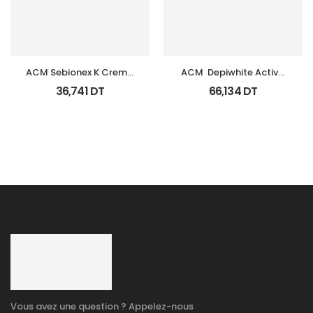
ACM Sebionex K Creme 
ACM  Depiwhite Active 
Keratoregulatrice Vis 
Gel Unifiant Anti Taches 
36,741
DT
66,134
DT
40Ml
40Ml
Vous avez une question ? Appelez-nous