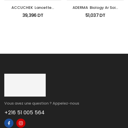
ACCUCHEK  Lancettes 
ADERMA  Biology Ar Soin 
B/200 (Prochidia)
Anti Rougeurs Tb 40 Ml
39,396
DT
51,037
DT
Vous avez une question ? Appelez-nous
+216 51 005 564