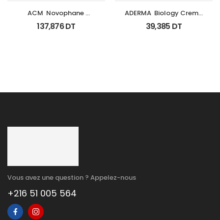
ACM  Novophane 
ADERMA  Biology Creme 
Coffret Anti Chute 
Legere Hyd Tb 0Ml
137,876
DT
39,385
DT
(Lotion+Shp+Cp)
Vous avez une question ? Appelez-nous
+216 51 005 564