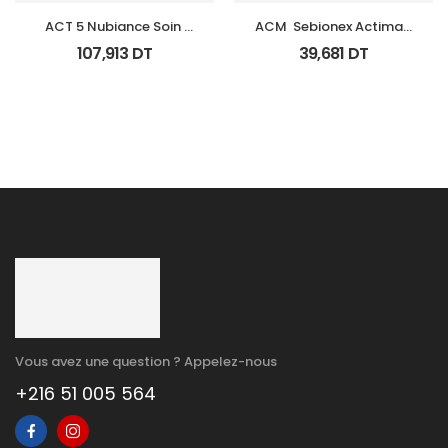
ACT 5 Nubiance Soin 
ACM  Sebionex Actimat 
Anti Imperfections 30Ml
Soin Anti Imperfec Teint 
107,913
DT
39,681
DT
40Ml
Vous avez une question ? Appelez-nous
+216 51 005 564