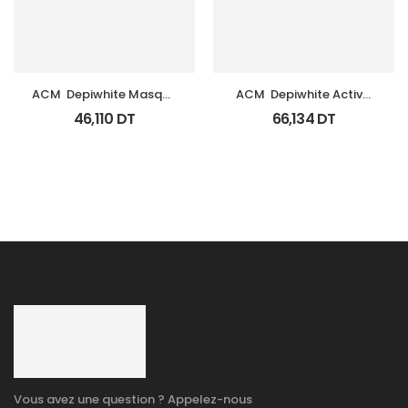
ACM  Depiwhite Masque 
ACM  Depiwhite Active 
Tb 40Ml
Gel Unifiant Anti Taches 
46,110
DT
66,134
DT
40Ml
Vous avez une question ? Appelez-nous