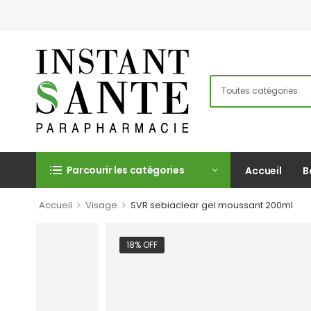
Parcourir les catégories
Accueil
B
>
>
Accueil
Visage
SVR sebiaclear gel moussant 200ml
18% OFF