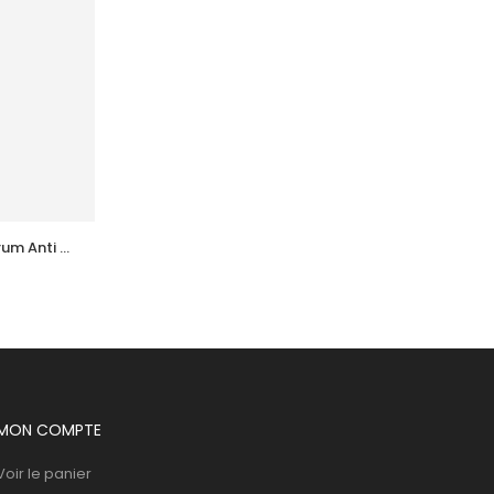
um Anti 
URIAGE Hyseac Mat Emulsoin 
l
Matifiante 40 Ml
35,685
DT
MON COMPTE
Voir le panier