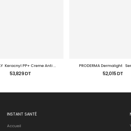
  Keracnyl PP+ Creme Anti 
PRODERMA Dermalight   Ser
Inperfection
Taches Brunes 40M
53,829
DT
52,015
DT
INSTANT SANTÉ
Accueil