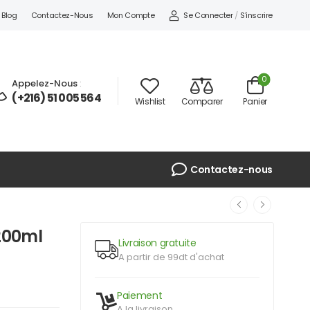
Se Connecter
/
S'inscrire
Blog
Contactez-Nous
Mon Compte
0
Appelez-Nous
:
(+216) 51 005 564
Wishlist
Comparer
Panier
Contactez-nous
200ml
Livraison gratuite
A partir de 99dt d'achat
Paiement
A la livraison