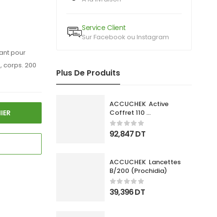
Service Client
Sur Facebook ou Instagram
tant pour
, corps. 200
Plus De Produits
ACCUCHEK  Active 
Coffret 110 
IER
Bandlettes+Appareil
92,847
DT
ACCUCHEK  Lancettes 
B/200 (Prochidia)
39,396
DT