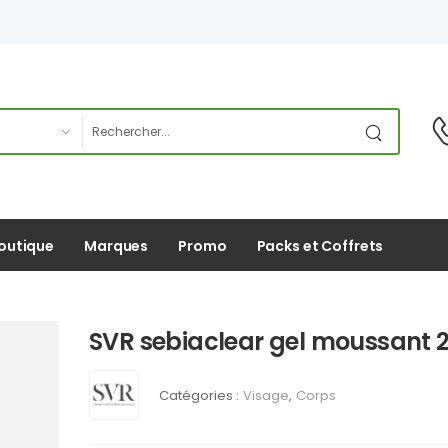
outique
Marques
Promo
Packs et Coffrets
SVR sebiaclear gel moussant 
Catégories :
Visage
,
Corps