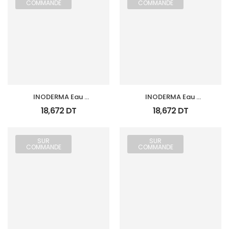
COMMANDE
COMMANDE
INODERMA Eau 
INODERMA Eau 
Micellaire 
Micellaire 
18,672
DT
18,672
DT
Demaquillante Skin 
Demaquillante 
Booster 150Ml
Seboregulateur 150Ml
SUR
SUR
COMMANDE
COMMANDE