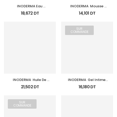
INODERMA Eau 
INODERMA  Mousse 
Micellaire 
Intime Ph Physiologique 
18,672
DT
14,101
DT
Demaquillante Anti 
150Ml
Rougeurs 150Ml
SUR
COMMANDE
INODERMA  Huile De 
INODERMA  Gel Intime 
Massage Minceur 150Ml
Ph Physiologique Fl 
21,502
DT
16,180
DT
250Ml
SUR
COMMANDE