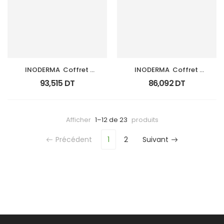
INODERMA  Coffret 
INODERMA  Coffret 
Sublime Rouge (So 
Rituel Sublime
93,515
DT
86,092
DT
Lovely )
Afficher
1–12 de 23
produits
Précédent
1
2
Suivant