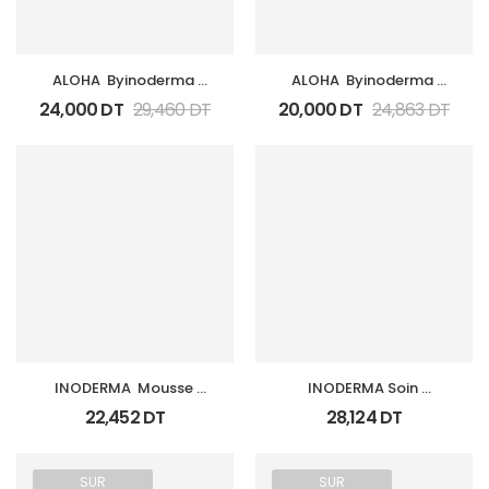
ALOHA  Byinoderma 
ALOHA  Byinoderma 
Huile Au Monoi Gold 
Huile Au Monoi 100Ml
24,000
DT
29,460
DT
20,000
DT
24,863
DT
100Ml Paillet
INODERMA  Mousse 
INODERMA Soin 
Nettoyante / 
Capillaire Anti Chute
22,452
DT
28,124
DT
Demaquille Fl 150Ml
SUR
SUR