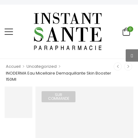
0
>
>
Accueil
Uncategorized
INODERMA Eau Micellaire Demaquillante Skin Booster
150Ml
SUR
COMMANDE