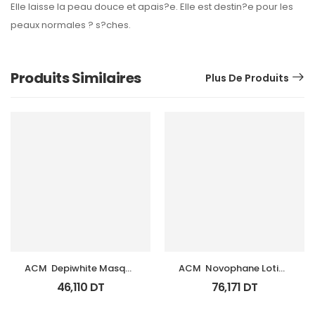
Elle laisse la peau douce et apais?e. Elle est destin?e pour les
peaux normales ? s?ches.
Produits Similaires
Plus De Produits
ACM  Depiwhite Masque 
ACM  Novophane Lotion 
Tb 40Ml
100Ml
46,110
DT
76,171
DT