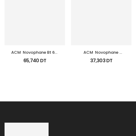
ACM  Novophane Bt 60 
ACM  Novophane 
Gelules
Shampooing K Fl 125Ml
65,740
DT
37,303
DT