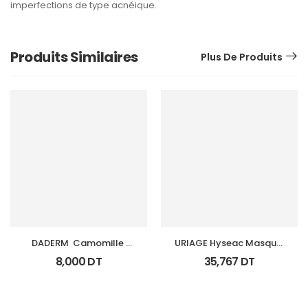
imperfections de type acnéique.
Produits Similaires
Plus De Produits
DADERM  Camomille 
URIAGE Hyseac Masque 
Creme Visage T/100 Ml
Gommant 100 Ml
8,000
DT
35,767
DT