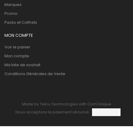
Marques
Promo
Packs et Coffrets
MON COMPTE
Voir le panier
Mon compte
Ma liste de souhait
Conditions Générales de Vente
Made by Tekru Technologies with Com'Unique
Nous acceptons le paiement sécurisé
0