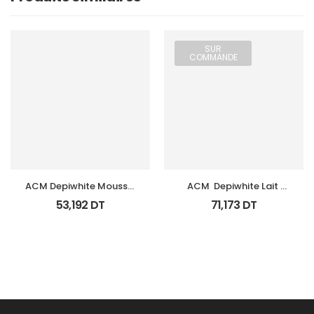
SUR
COMMANDE
ACM Depiwhite Mousse 
ACM  Depiwhite Lait 
Nettoyante Eclairciss 
Corporel Eclaircissant 
53,192
DT
71,173
DT
200Ml
200Ml