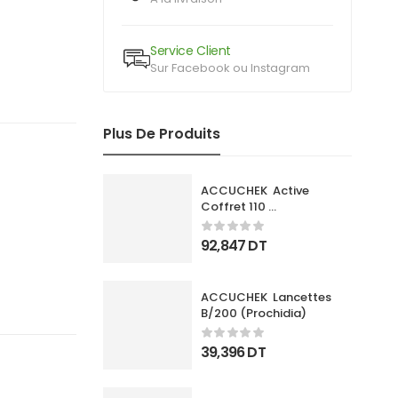
Service Client
Sur Facebook ou Instagram
Plus De Produits
ACCUCHEK  Active 
Coffret 110 
Bandlettes+Appareil
92,847
DT
ACCUCHEK  Lancettes 
B/200 (Prochidia)
39,396
DT