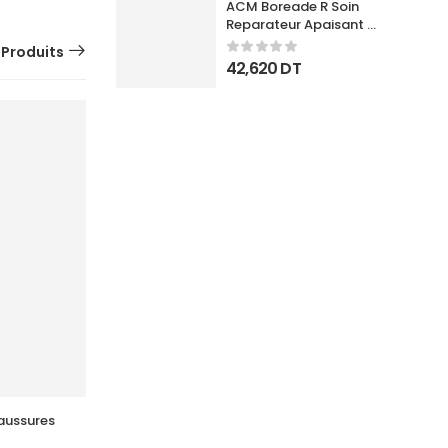
ACM Boreade R Soin 
Reparateur Apaisant 
40Ml
 Produits
42,620
DT
haussures
AKILDIA Pied Diabetique
27,500
DT