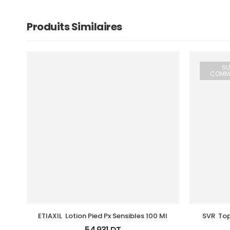
Produits Similaires
SU
COMM
ETIAXIL  Lotion Pied Px Sensibles 100 Ml
SVR  To
54,931
DT