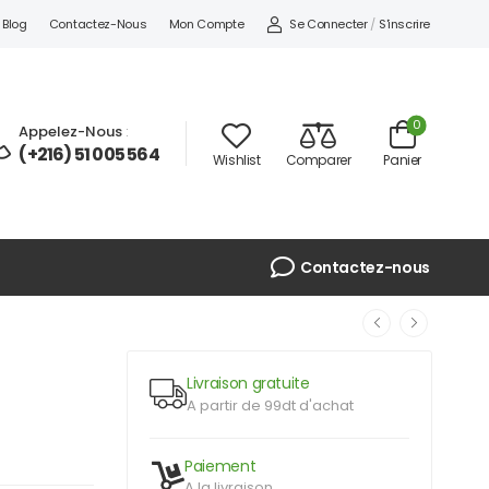
Se Connecter
/
S'inscrire
Blog
Contactez-Nous
Mon Compte
0
Appelez-Nous
:
(+216) 51 005 564
Wishlist
Comparer
Panier
Contactez-nous
Livraison gratuite
A partir de 99dt d'achat
Paiement
A la livraison