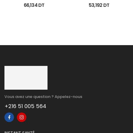
Gel Unifiant Anti Taches 
Nettoyante Eclairciss 
66,134
DT
53,192
DT
40Ml
200Ml
Vous avez une question ? Appelez-nous
+216 51 005 564