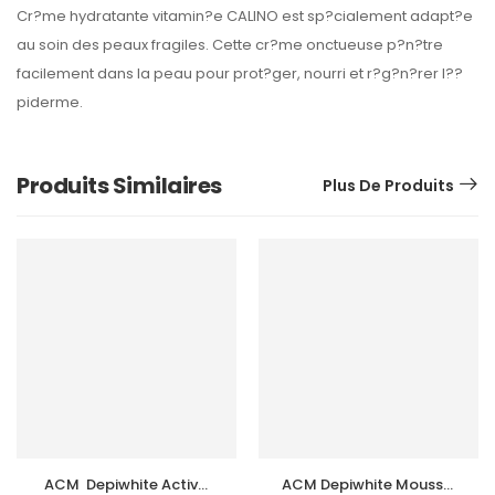
Cr?me hydratante vitamin?e CALINO est sp?cialement adapt?e
au soin des peaux fragiles. Cette cr?me onctueuse p?n?tre
facilement dans la peau pour prot?ger, nourri et r?g?n?rer l??
piderme.
Produits Similaires
Plus De Produits
ACM  Depiwhite Active 
ACM Depiwhite Mousse 