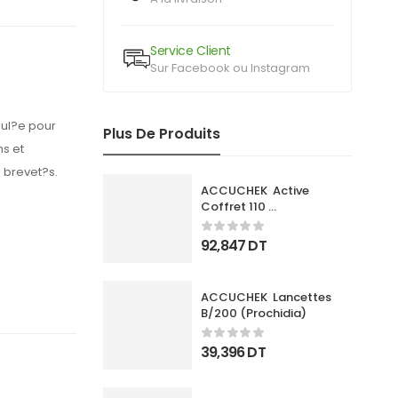
Service Client
Sur Facebook ou Instagram
ul?e pour
Plus De Produits
ns et
 brevet?s.
ACCUCHEK  Active 
Coffret 110 
Bandlettes+Appareil
92,847
DT
ACCUCHEK  Lancettes 
B/200 (Prochidia)
39,396
DT