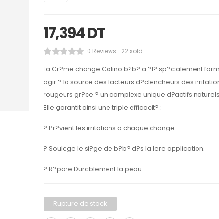
17,394
DT
0 Reviews
22 sold
La Cr?me change Calino b?b? a ?t? sp?cialement form
agir ? la source des facteurs d?clencheurs des irritatio
rougeurs gr?ce ? un complexe unique d?actifs naturels
Elle garantit ainsi une triple efficacit? :
? Pr?vient les irritations a chaque change.
? Soulage le si?ge de b?b? d?s la 1ere application.
? R?pare Durablement la peau.
Rupture de stock