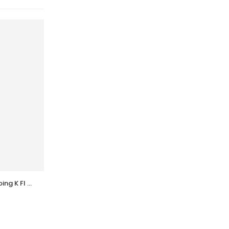
g K Fl 
ACCUCHEK  Lancettes B/200 
(Prochidia)
39,396
DT