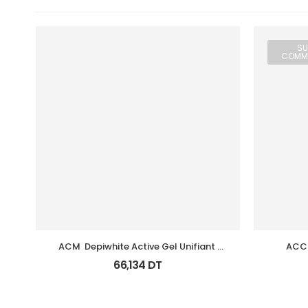
SU
COMM
ACM  Depiwhite Active Gel Unifiant 
ACCU
Anti Taches 40Ml
66,134
DT