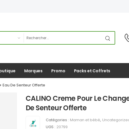
outique
Marques
Promo
Packs et Coffrets
 Eau De Senteur Offerte
CALINO Creme Pour Le Change
De Senteur Offerte
Catégories :
Maman et bébé
,
Uncategorize
UGS :
20799