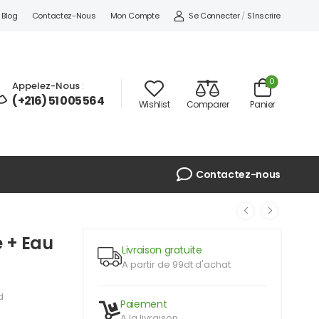
Se Connecter
/
S'inscrire
Blog
Contactez-Nous
Mon Compte
0
Appelez-Nous
:
(+216) 51 005 564
Wishlist
Comparer
Panier
Contactez-nous
 + Eau
Livraison gratuite
A partir de 99dt d'achat
d
Paiement
A la livraison