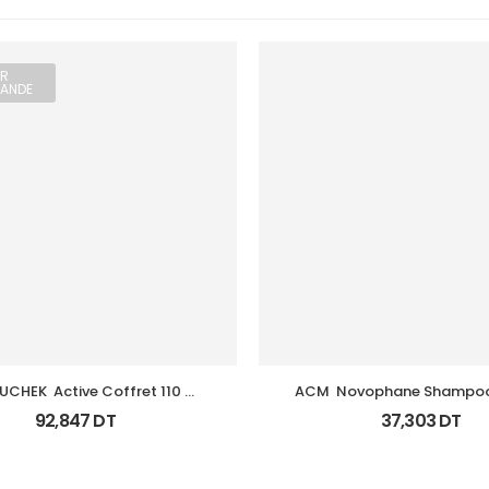
R
ANDE
CHEK  Active Coffret 110 
ACM  Novophane Shampooin
Bandlettes+Appareil
125Ml
92,847
DT
37,303
DT