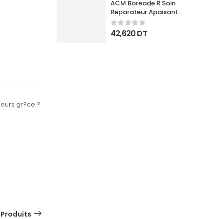
ACM Boreade R Soin 
Reparateur Apaisant 
40Ml
42,620
DT
geurs gr?ce ?
 Produits