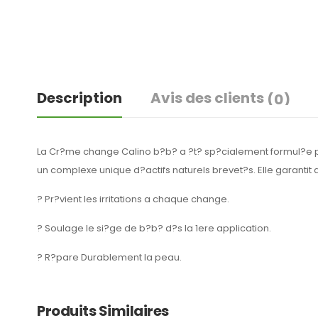
Description
Avis des clients
(0)
La Cr?me change Calino b?b? a ?t? sp?cialement formul?e pou
un complexe unique d?actifs naturels brevet?s. Elle garantit ain
? Pr?vient les irritations a chaque change.
? Soulage le si?ge de b?b? d?s la 1ere application.
? R?pare Durablement la peau.
Produits Similaires