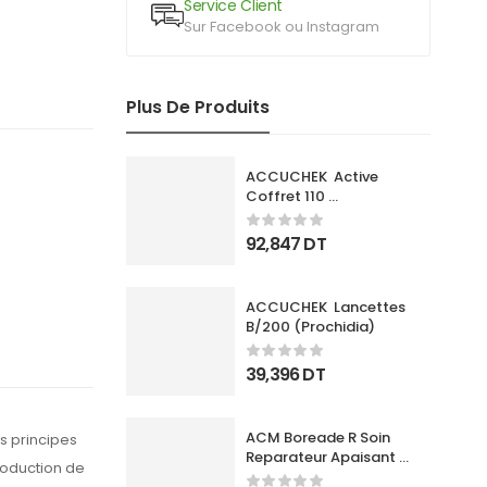
Service Client
Sur Facebook ou Instagram
Plus De Produits
ACCUCHEK  Active 
Coffret 110 
Bandlettes+Appareil
92,847
DT
ACCUCHEK  Lancettes 
B/200 (Prochidia)
39,396
DT
ACM Boreade R Soin 
s principes
Reparateur Apaisant 
production de
40Ml