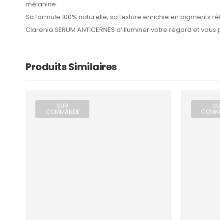
mélanine.
Sa formule 100% naturelle, sa texture enrichie en pigments ré
Clarenia SERUM ANTICERNES d’illuminer votre regard et vous 
Produits Similaires
SUR
SU
COMMANDE
COMM