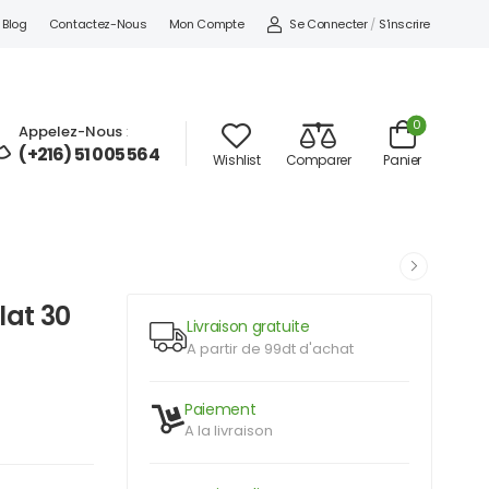
Se Connecter
/
S'inscrire
Blog
Contactez-Nous
Mon Compte
0
Appelez-Nous
:
(+216) 51 005 564
Wishlist
Comparer
Panier
lat 30
Livraison gratuite
A partir de 99dt d'achat
Paiement
A la livraison