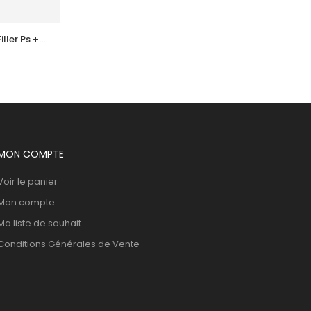
ler Ps + 
SOSKIN  Concentre Contour Des Yeux 
A+ 30Ml
117,572
DT
MON COMPTE
Voir le panier
Mon compte
Ma liste de souhait
Conditions Générales de Vente