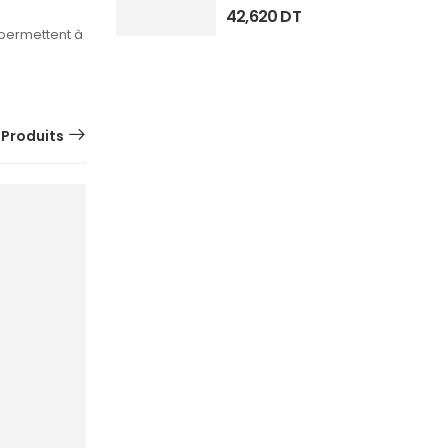
42,620
DT
 permettent à
 Produits
SUR
COMMANDE