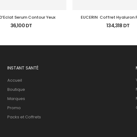
D’Eclat Serum Contour Yeux
EUCERIN  Coffret Hyaluron Fil
Contour Yeux
36,100
DT
134,318
DT
INSTANT SANTÉ
Accueil
Boutique
Marques
Promo
Packs et Coffrets