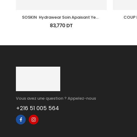
SOSKIN  Hydrawear Soin Apaisant Yeux 
COUP 
15Ml
83,770
DT
Vous avez une question ? Appelez-nous
+216 51 005 564