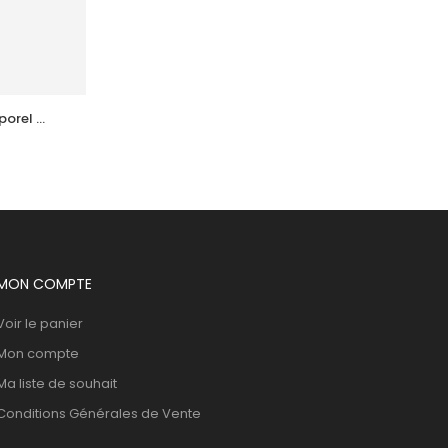
orel 
ACTINICA Lotion Spf50+ Fl 80 Ml
l
89,178
DT
MON COMPTE
Voir le panier
Mon compte
Ma liste de souhait
Conditions Générales de Vente