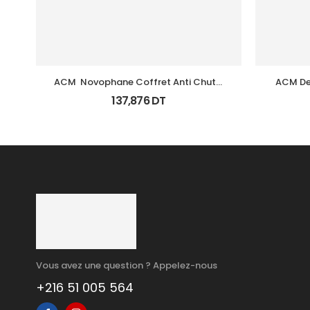
ACM  Novophane Coffret Anti Chute 
ACM De
(Lotion+Shp+Cp)
137,876
DT
Vous avez une question ? Appelez-nous
+216 51 005 564