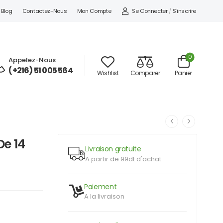
Se Connecter
/
S'inscrire
Blog
Contactez-Nous
Mon Compte
0
Appelez-Nous
:
(+216) 51 005 564
Wishlist
Comparer
Panier
De 14
Livraison gratuite
A partir de 99dt d'achat
Paiement
A la livraison