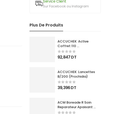
Service Client
Sur Facebook ou Instagram
Plus De Produits
ACCUCHEK  Active 
Coffret 110 
Bandlettes+Appareil
92,847
DT
ACCUCHEK  Lancettes 
B/200 (Prochidia)
39,396
DT
ACM Boreade R Soin 
Reparateur Apaisant 
40Ml