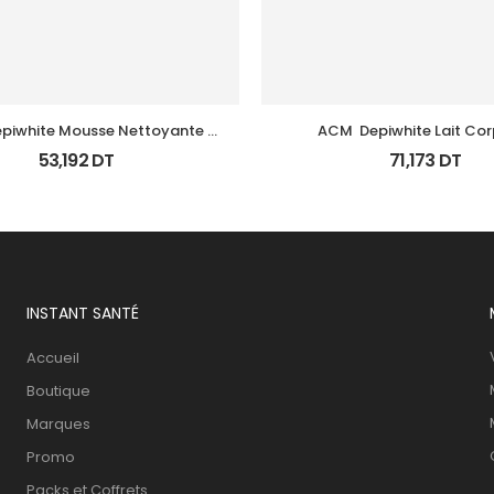
piwhite Mousse Nettoyante 
ACM  Depiwhite Lait Corp
Eclairciss 200Ml
Eclaircissant 200M
53,192
DT
71,173
DT
INSTANT SANTÉ
Accueil
Boutique
Marques
Promo
Packs et Coffrets