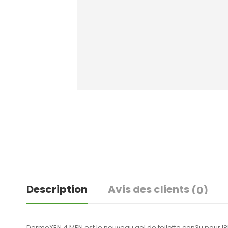
Description
Avis des clients
(0)
DermoXEN 4 MEN est le nouveau gel de toilette con?u pour l?