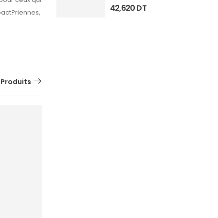
42,620
DT
 bact?riennes,
 Produits
SUR
COMMANDE