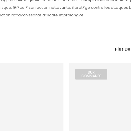
? risque. Gr?ce ? son action nettoyante, il prot?ge contre les attaques
ction rafra?chissante d?licate et prolong?e.
Plus De
SUR
COMMANDE