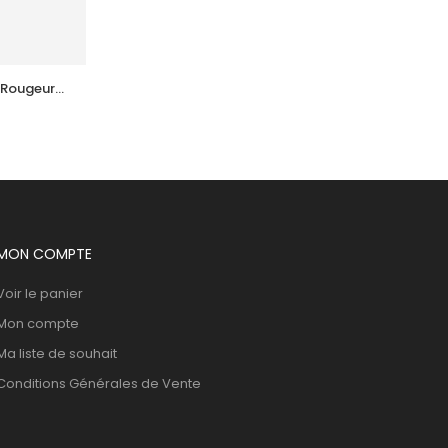
 Rougeurs 
ACM  Novophane Shampooing Ds Fl 
125Ml
44,719
DT
MON COMPTE
Voir le panier
Mon compte
Ma liste de souhait
Conditions Générales de Vente