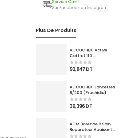
Service Client
Sur Facebook ou Instagram
Plus De Produits
ACCUCHEK  Active 
Coffret 110 
Bandlettes+Appareil
92,847
DT
ACCUCHEK  Lancettes 
B/200 (Prochidia)
39,396
DT
ACM Boreade R Soin 
Reparateur Apaisant 
40Ml
pour ceux qui