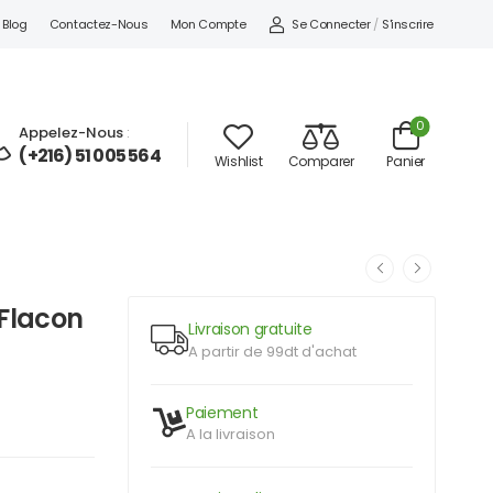
Se Connecter
/
S'inscrire
Blog
Contactez-Nous
Mon Compte
0
Appelez-Nous
:
(+216) 51 005 564
Wishlist
Comparer
Panier
Flacon
Livraison gratuite
A partir de 99dt d'achat
Paiement
A la livraison