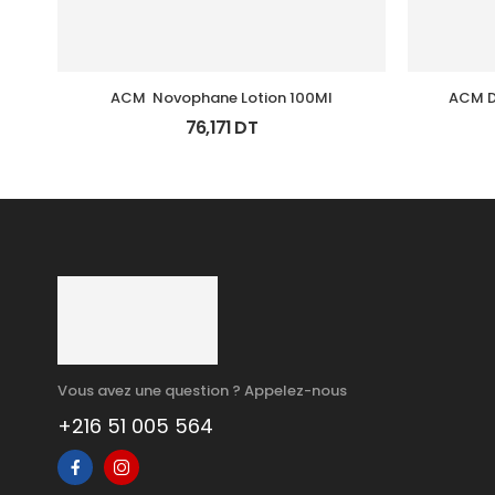
ACM  Novophane Lotion 100Ml
ACM D
76,171
DT
Vous avez une question ? Appelez-nous
+216 51 005 564