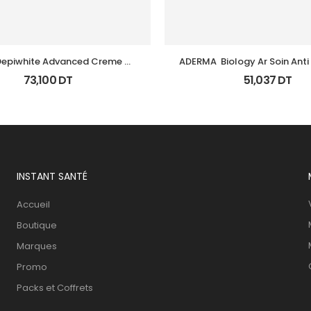
epiwhite Advanced Creme 
ADERMA  Biology Ar Soin Anti
Depigmentant Tb 40Ml
Tb 40 Ml
73,100
DT
51,037
DT
INSTANT SANTÉ
Accueil
Boutique
Marques
Promo
Packs et Coffrets