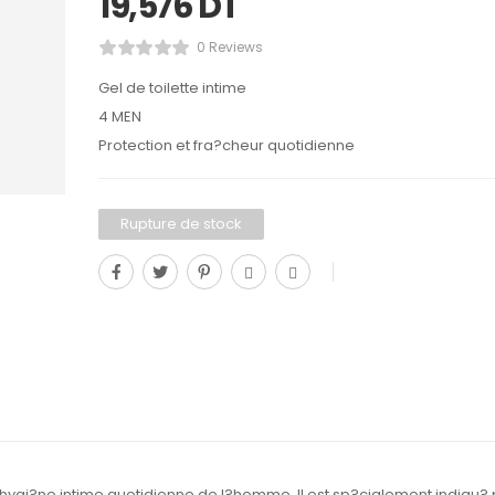
19,576
DT
0 Reviews
Gel de toilette intime
4 MEN
Protection et fra?cheur quotidienne
Rupture de stock
hygi?ne intime quotidienne de l?homme. Il est sp?cialement indiqu? 