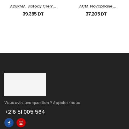
ADERMA  Biology Creme 
ACM  Novophane 
Legere Hyd Tb 0Ml
Shampooing Sebo 
39,385
DT
37,205
DT
Regulateur 200Ml
Vous avez une question ? Appelez-nous
+216 51 005 564