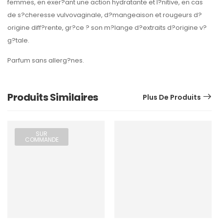
femmes, en exer?ant une action hydratante et l?nitive, en cas
de s?cheresse vulvovaginale, d?mangeaison et rougeurs d?
origine diff?rente, gr?ce ? son m?lange d?extraits d?origine v?
g?tale.
Parfum sans allerg?nes.
Produits Similaires
Plus De Produits
SUR
COMMANDE