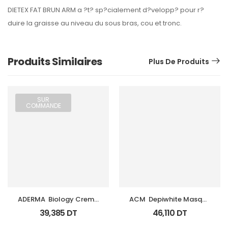
DIETEX FAT BRUN ARM a ?t? sp?cialement d?velopp? pour r?
duire la graisse au niveau du sous bras, cou et tronc.
Produits Similaires
Plus De Produits
SUR
COMMANDE
ADERMA  Biology Creme 
ACM  Depiwhite Masque 
Legere Hyd Tb 0Ml
Tb 40Ml
39,385
DT
46,110
DT