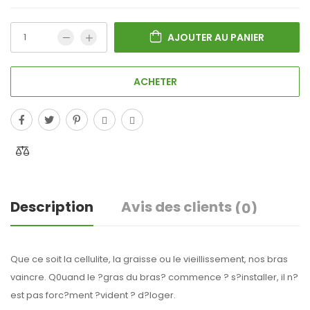
AJOUTER AU PANIER
ACHETER
Description
Avis des clients
(0)
Que ce soit la cellulite, la graisse ou le vieillissement, nos bras
vaincre. Q0uand le ?gras du bras? commence ? s?installer, il n?
est pas forc?ment ?vident ? d?loger.