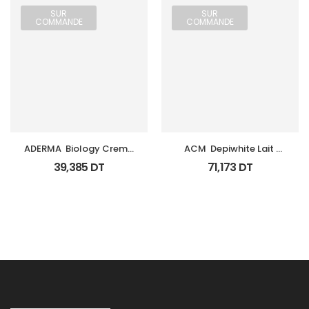
SUR
SUR
COMMANDE
COMMANDE
ADERMA  Biology Creme 
ACM  Depiwhite Lait 
Legere Hyd Tb 0Ml
Corporel Eclaircissant 
39,385
DT
71,173
DT
200Ml