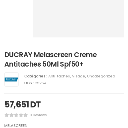
DUCRAY Melascreen Creme
Antitaches 50Ml Spf50+
Catégories :
Anti-taches
,
Visage
,
Uncategorized
UGS :
25254
57,651
DT
0 Reviews
MELASCREEN