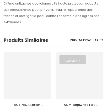
Cr?me antitaches quotidienne tr?s haute protection adapt?e
aux peaux s?ches pour pr?venir, r?duire l’apparence des
taches et prot?ger la peau contre l’ensemble des agressions
ext?rieures
Produits Similaires
Plus De Produits
SUR
COMMANDE
ACTINICA Lotion 
ACM  Depiwhite Lait 