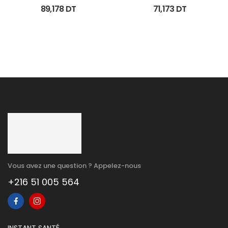
Spf50+ Fl 80 Ml
Corporel Eclaircissant 
89,178
DT
71,173
DT
200Ml
Vous avez une question ? Appelez-nous
+216 51 005 564