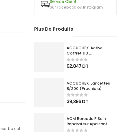
Service Client
Sur Facebook ou Instagram
Plus De Produits
ACCUCHEK  Active 
Coffret 110 
Bandlettes+Appareil
92,847
DT
ACCUCHEK  Lancettes 
B/200 (Prochidia)
39,396
DT
ACM Boreade R Soin 
Reparateur Apaisant 
absorbe cet
40Ml