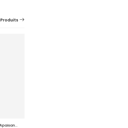
 Produits
SUR
COMMANDE
Apaisant 
ACM  Depiwhite Lait Corporel 