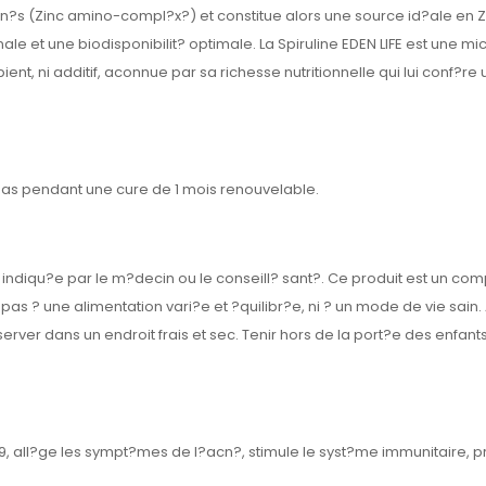
s (Zinc amino-compl?x?) et constitue alors une source id?ale en Zi
ale et une biodisponibilit? optimale. La Spiruline EDEN LIFE est une mi
ent, ni additif, aconnue par sa richesse nutritionnelle qui lui conf?re
epas pendant une cure de 1 mois renouvelable.
ndiqu?e par le m?decin ou le conseill? sant?. Ce produit est un co
 pas ? une alimentation vari?e et ?quilibr?e, ni ? un mode de vie sain.
er dans un endroit frais et sec. Tenir hors de la port?e des enfants
9, all?ge les sympt?mes de l?acn?, stimule le syst?me immunitaire, pr