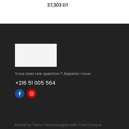
125Ml
37,303
DT
Vous avez une question ? Appelez-nous
+216 51 005 564
Made by Tekru Technologies with Com'Unique