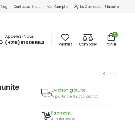
Se Connecter
/
S'inscrire
Blog
Contactez-Nous
Mon Compte
0
Appelez-Nous
:
(+216) 51 005 564
Wishlist
Comparer
Panier
munite
Livraison gratuite
A partir de 99dt d'achat
Paiement
A la livraison