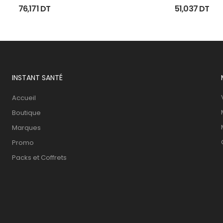
Tb 40 Ml
76,171
DT
51,037
DT
INSTANT SANTÉ
Accueil
Boutique
Marques
Promo
Packs et Coffrets