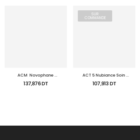
SUR
COMMANDE
ACM  Novophane 
ACT 5 Nubiance Soin 
Coffret Anti Chute 
Anti Imperfections 30Ml
137,876
DT
107,913
DT
(Lotion+Shp+Cp)