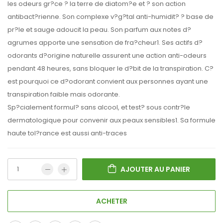
les odeurs gr?ce ? la terre de diatom?e et ? son action
antibact?rienne. Son complexe v?g?tal anti-humidit? ? base de
pr?le et sauge adoucit la peau. Son parfum aux notes d?
agrumes apporte une sensation de fra?cheur1. Ses actifs d?
odorants d?origine naturelle assurent une action anti-odeurs
pendant 48 heures, sans bloquer le d?bit de la transpiration. C?
est pourquoi ce d?odorant convient aux personnes ayant une
transpiration faible mais odorante.
Sp?cialement formul? sans alcool, et test? sous contr?le
dermatologique pour convenir aux peaux sensibles1. Sa formule
haute tol?rance est aussi anti-traces
AJOUTER AU PANIER
ACHETER