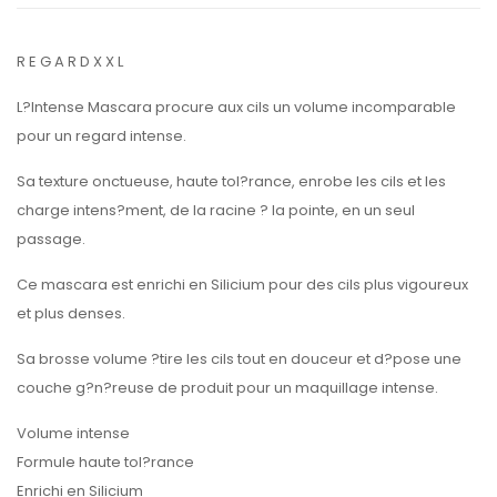
R E G A R D X X L
L?Intense Mascara procure aux cils un volume incomparable
pour un regard intense.
Sa texture onctueuse, haute tol?rance, enrobe les cils et les
charge intens?ment, de la racine ? la pointe, en un seul
passage.
Ce mascara est enrichi en Silicium pour des cils plus vigoureux
et plus denses.
Sa brosse volume ?tire les cils tout en douceur et d?pose une
couche g?n?reuse de produit pour un maquillage intense.
Volume intense
Formule haute tol?rance
Enrichi en Silicium