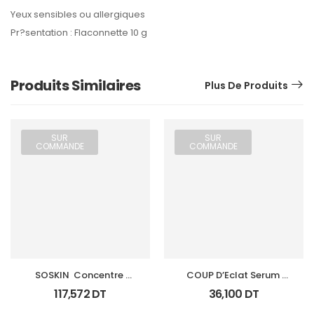
Yeux sensibles ou allergiques
Pr?sentation : Flaconnette 10 g
Produits Similaires
Plus De Produits
SUR
SUR
COMMANDE
COMMANDE
SOSKIN  Concentre 
COUP D’Eclat Serum 
Contour Des Yeux A+ 
Contour Yeux
117,572
DT
36,100
DT
30Ml