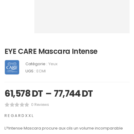
EYE CARE Mascara Intense
Catégorie :
Yeux
UGS :
ECMI
61,578
DT
–
77,744
DT
0 Reviews
R E G A R D X X L
L?Intense Mascara procure aux cils un volume incomparable