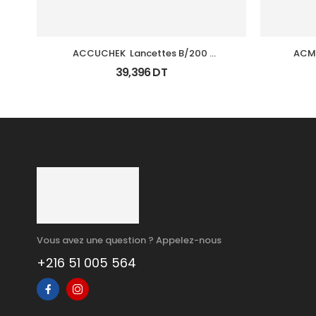
ACCUCHEK  Lancettes B/200 
ACM 
(Prochidia)
39,396
DT
Vous avez une question ? Appelez-nous
+216 51 005 564