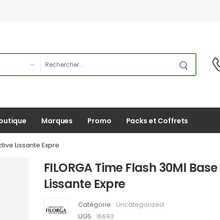
outique
Marques
Promo
Packs et Coffrets
tive Lissante Expre
FILORGA Time Flash 30Ml Base 
Lissante Expre
Catégorie :
Uncategorized
UGS :
16693