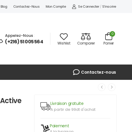
Se Connecter
/
S'inscrire
Blog
Contactez-Nous
Mon Compte
0
Appelez-Nous
:
(+216) 51 005 564
Wishlist
Comparer
Panier
Contactez-nous
Active
Livraison gratuite
A partir de 99dt d'achat
Paiement
A la livraison