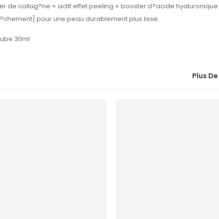
r de collag?ne + actif effet peeling + booster d?acide hyaluronique]
ss?chement] pour une peau durablement plus lisse.
 Tube 30ml
Plus De