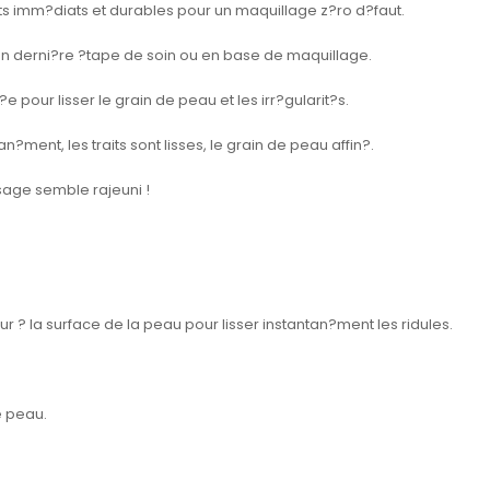
ets imm?diats et durables pour un maquillage z?ro d?faut.
r en derni?re ?tape de soin ou en base de maquillage.
 pour lisser le grain de peau et les irr?gularit?s.
n?ment, les traits sont lisses, le grain de peau affin?.
isage semble rajeuni !
 ? la surface de la peau pour lisser instantan?ment les ridules.
e peau.