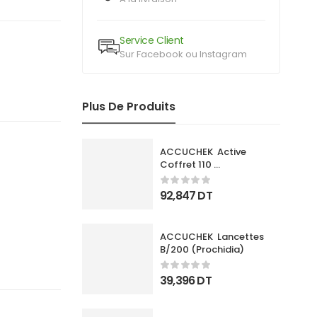
Service Client
Sur Facebook ou Instagram
Plus De Produits
ACCUCHEK  Active 
Coffret 110 
Bandlettes+Appareil
92,847
DT
ACCUCHEK  Lancettes 
B/200 (Prochidia)
39,396
DT