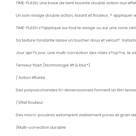
TIME-FLASH, une base de teint lissante double action aux eff
Un soin visage double action, lissant et flouteur, ? applique
TIME-FLASH s?applique sur tout le visage ou sur une zone cibl?e
Sa texture fondante laisse un toucher doux et velout?. Instanta
Jour apr?s jour, une multi-correction des rides s?op?re, le v
Tenseur flash [technologie lift & blur*]
/ Action liftante
Des polysaccharides tri-dimensionnels forment un film tenseur
/ Effet flouteur
Des micro-poudres estompent visiblement pores et grain d
/Multi-correction durable