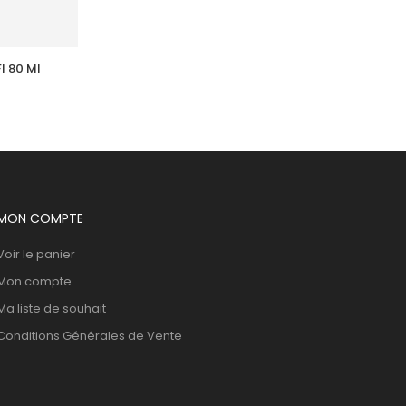
l 80 Ml
ACM  Novophane Shampooing K Fl 
125Ml
37,303
DT
MON COMPTE
Voir le panier
Mon compte
Ma liste de souhait
Conditions Générales de Vente