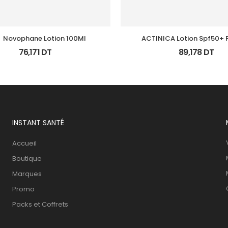
 Novophane Lotion 100Ml
ACTINICA Lotion Spf50+ F
76,171
DT
89,178
DT
INSTANT SANTÉ
Accueil
Boutique
Marques
Promo
Packs et Coffrets