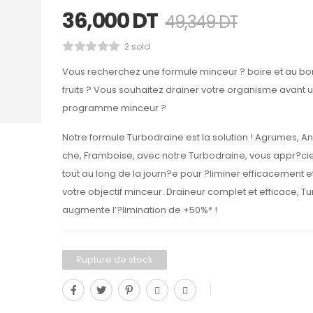
36,000
DT
49,349
DT
2 sold
Vous recherchez une formule minceur ? boire et au b
fruits ? Vous souhaitez drainer votre organisme avant 
programme minceur ?
Notre formule Turbodraine est la solution ! Agrumes, A
che, Framboise, avec notre Turbodraine, vous appr?ci
tout au long de la journ?e pour ?liminer efficacement e
votre objectif minceur. Draineur complet et efficace, T
augmente l’?limination de +50%* !
Rupture de stock