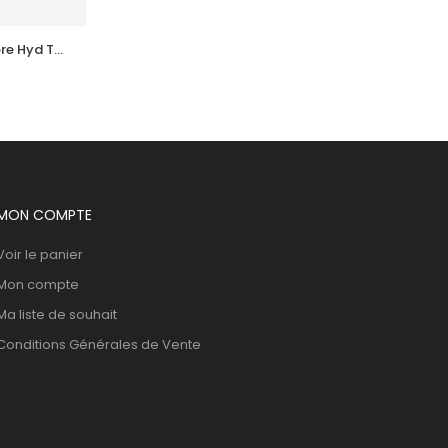
e Hyd Tb 
ACM  Depiwhite Active Gel Unifiant 
Anti Taches 40Ml
66,134
DT
MON COMPTE
Voir le panier
Mon compte
Ma liste de souhait
Conditions Générales de Vente