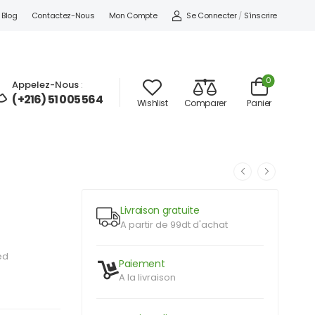
Se Connecter
/
S'inscrire
Blog
Contactez-Nous
Mon Compte
0
Appelez-Nous
:
(+216) 51 005 564
Wishlist
Comparer
Panier
Livraison gratuite
A partir de 99dt d'achat
ed
Paiement
A la livraison