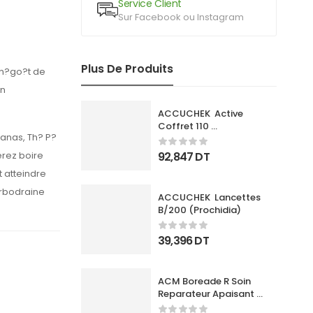
Service Client
Sur Facebook ou Instagram
Plus De Produits
on?go?t de
un
ACCUCHEK  Active 
Coffret 110 
nanas, Th? P?
Bandlettes+Appareil
92,847
DT
erez boire
t atteindre
urbodraine
ACCUCHEK  Lancettes 
B/200 (Prochidia)
39,396
DT
ACM Boreade R Soin 
Reparateur Apaisant 
40Ml