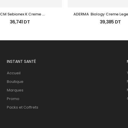
CM Sebionex K Creme 
ADERMA  Biology Creme Leger
ratoregulatrice Vis 40Ml
0Ml
36,741
DT
39,385
DT
INSTANT SANTÉ
Accueil
Boutique
Marques
Promo
Packs et Coffrets