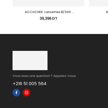
ACCUCHEK  Lancettes B/200 
A
(Prochidia)
Ke
39,396
DT
Vous avez une question ? Appelez-nous
+216 51 005 564