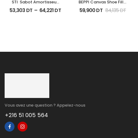
STI  Sabot Amortisseur 
BEPPI Canvas Shoe Fille 
Homme 116
Rose Ref 2177900
53,303
DT
–
64,221
DT
59,900
DT
84,135
DT
Vous avez une question ? Appelez-nous
+216 51 005 564