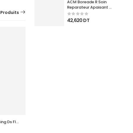
ACM Boreade R Soin 
Reparateur Apaisant 
 Produits
40Ml
42,620
DT
g Ds Fl 
ACTINICA Lotion Spf50+ Fl 80 Ml
89,178
DT