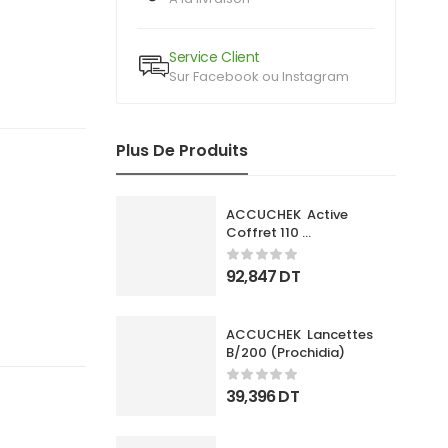
Service Client
Sur Facebook ou Instagram
Plus De Produits
ACCUCHEK  Active 
Coffret 110 
Bandlettes+Appareil
92,847
DT
ACCUCHEK  Lancettes 
B/200 (Prochidia)
39,396
DT