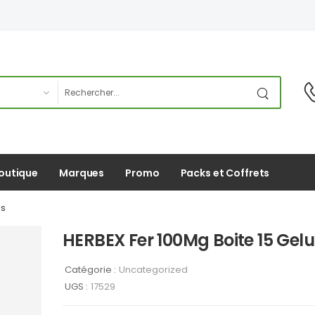
outique
Marques
Promo
Packs et Coffrets
es
HERBEX Fer 100Mg Boite 15 Gelu
Catégorie :
Uncategorized
UGS :
17529