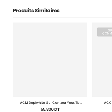
Produits Similaires
SU
COMM
ACM Depiwhite Gel Contour Yeux Tb 
ACCU
15Ml
55,800
DT