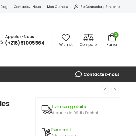
Se Connecter
/
S'inscrire
Blog
Contactez-Nous
Mon Compte
0
Appelez-Nous
:
(+216) 51 005 564
Wishlist
Comparer
Panier
Contactez-nous
les
Livraison gratuite
A partir de 99dt d'achat
Paiement
A la livraison