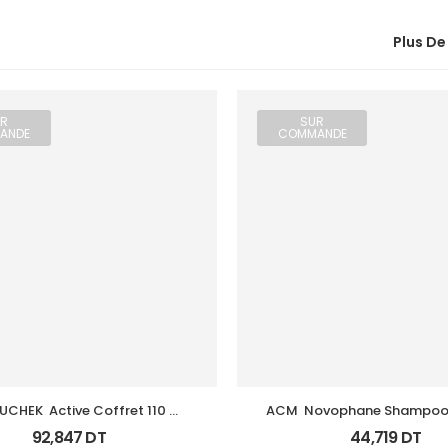
Plus De
R
SUR
ANDE
COMMANDE
CHEK  Active Coffret 110 
ACM  Novophane Shampooin
Bandlettes+Appareil
125Ml
92,847
DT
44,719
DT