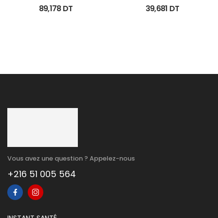
Spf50+ Fl 80 Ml
Soin Anti Imperfec Teint 
89,178
DT
39,681
DT
40Ml
Vous avez une question ? Appelez-nous
+216 51 005 564