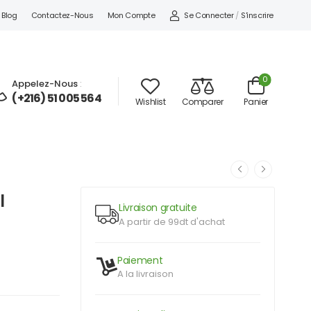
Se Connecter
/
S'inscrire
Blog
Contactez-Nous
Mon Compte
0
Appelez-Nous
:
(+216) 51 005 564
Wishlist
Comparer
Panier
l
Livraison gratuite
A partir de 99dt d'achat
Paiement
A la livraison