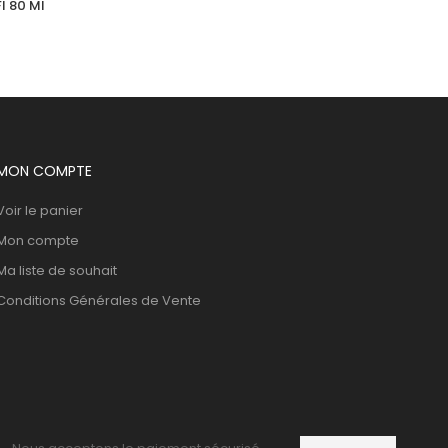
l 80 Ml
ACM Depiwhite Mousse Nettoyante 
Eclairciss 200Ml
53,192
DT
MON COMPTE
Voir le panier
Mon compte
Ma liste de souhait
Conditions Générales de Vente