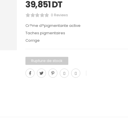
39,851
DT
0 Reviews
Cr?me d?pigmentante active
Taches pigmentaires
Corrige
Rupture de stock