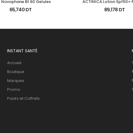
 Novophane Bt 60 Gelules
ACTINICA Lotion Spf50+ F
65,740
DT
89,178
DT
INSTANT SANTÉ
Accueil
Boutique
Marques
Promo
Packs et Coffrets