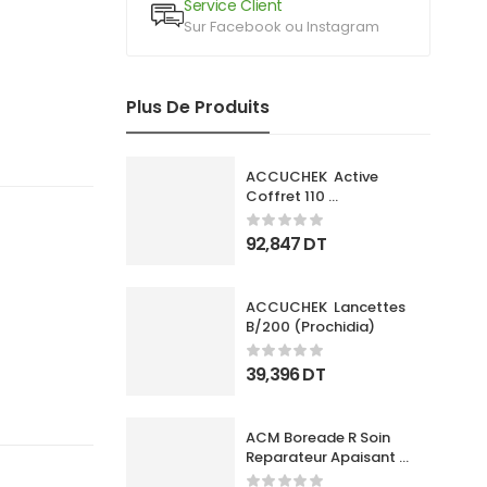
Service Client
Sur Facebook ou Instagram
Plus De Produits
ACCUCHEK  Active 
Coffret 110 
Bandlettes+Appareil
92,847
DT
ACCUCHEK  Lancettes 
B/200 (Prochidia)
39,396
DT
ACM Boreade R Soin 
Reparateur Apaisant 
40Ml