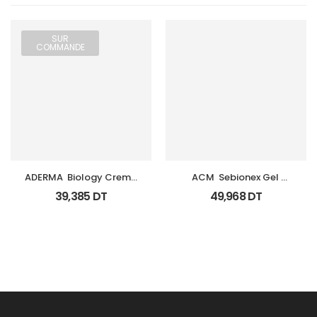
SUR
COMMANDE
ADERMA  Biology Creme 
ACM  Sebionex Gel 
Legere Hyd Tb 0Ml
Nettoyant Purifiant Fl 
39,385
DT
49,968
DT
200Ml