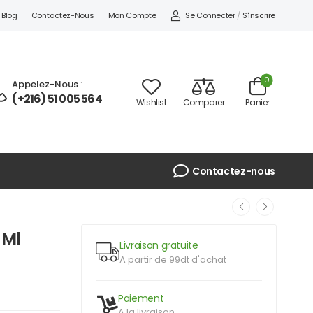
Se Connecter
/
S'inscrire
Blog
Contactez-Nous
Mon Compte
0
Appelez-Nous
:
(+216) 51 005 564
Wishlist
Comparer
Panier
Contactez-nous
 Ml
Livraison gratuite
A partir de 99dt d'achat
Paiement
A la livraison