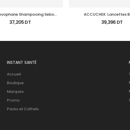
ovophane Shampooing Sebo 
ACCUCHEK  Lancettes B
Regulateur 200Ml
(Prochidia)
37,205
DT
39,396
DT
INSTANT SANTÉ
Accueil
Boutique
Marques
Promo
Packs et Coffrets