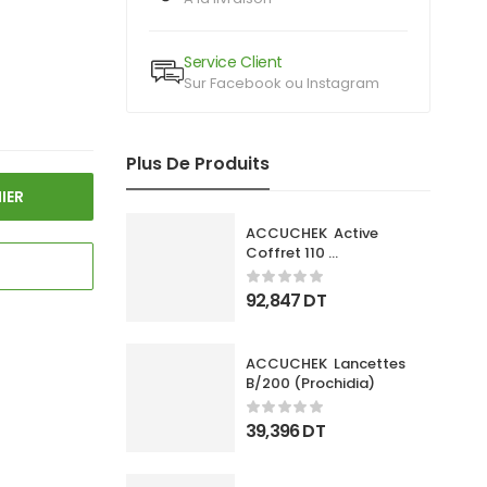
Service Client
Sur Facebook ou Instagram
Plus De Produits
IER
ACCUCHEK  Active 
Coffret 110 
Bandlettes+Appareil
92,847
DT
ACCUCHEK  Lancettes 
B/200 (Prochidia)
39,396
DT