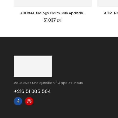
ADERMA  Biology Calm Soin Apaisant 
ACM  N
Tb 40 Ml
51,037
DT
Vous avez une question ? Appelez-nous
+216 51 005 564