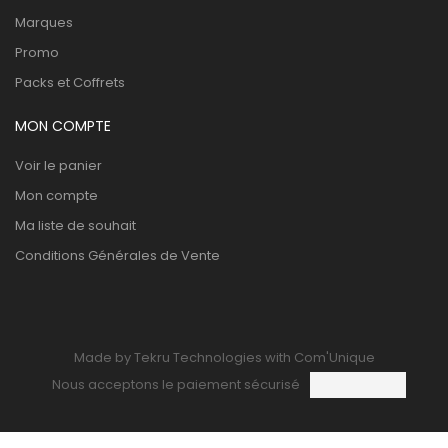
Marques
Promo
Packs et Coffrets
MON COMPTE
Voir le panier
Mon compte
Ma liste de souhait
Conditions Générales de Vente
Made by Tekru Technologies with Com'Unique
Nous acceptons le paiement sécurisé
0