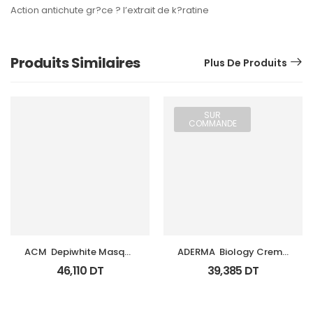
Action antichute gr?ce ? l’extrait de k?ratine
Produits Similaires
Plus De Produits
SUR
COMMANDE
ACM  Depiwhite Masque 
ADERMA  Biology Creme 
Tb 40Ml
Legere Hyd Tb 0Ml
46,110
DT
39,385
DT