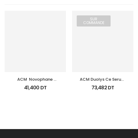
SUR
COMMANDE
ACM  Novophane 
ACM Duolys Ce Serum 
Shampooing Energisant 
Intensif Anti Oxydant 
41,400
DT
73,482
DT
Fl 200Ml
15Ml