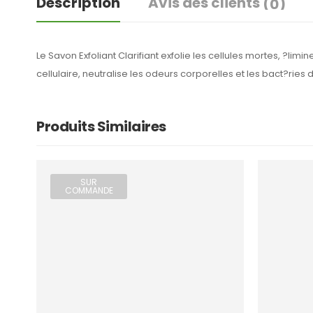
Description
Avis des clients
(0)
Le Savon Exfoliant Clarifiant exfolie les cellules mortes, ?lim
cellulaire, neutralise les odeurs corporelles et les bact?ries 
Produits Similaires
SUR
COMMANDE