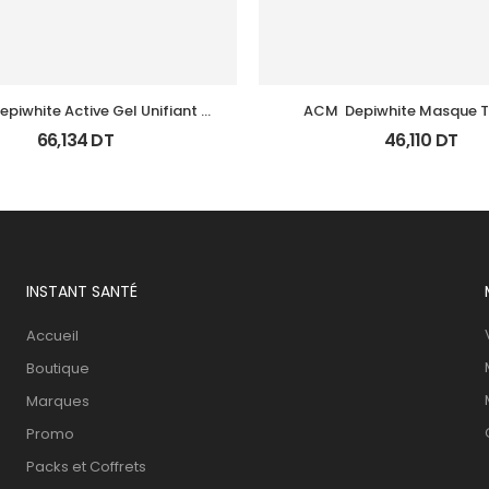
piwhite Active Gel Unifiant 
ACM  Depiwhite Masque 
Anti Taches 40Ml
66,134
DT
46,110
DT
INSTANT SANTÉ
Accueil
Boutique
Marques
Promo
Packs et Coffrets