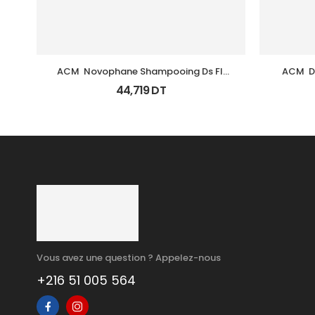
ACM  Novophane Shampooing Ds Fl 
ACM  De
125Ml
44,719
DT
Vous avez une question ? Appelez-nous
+216 51 005 564