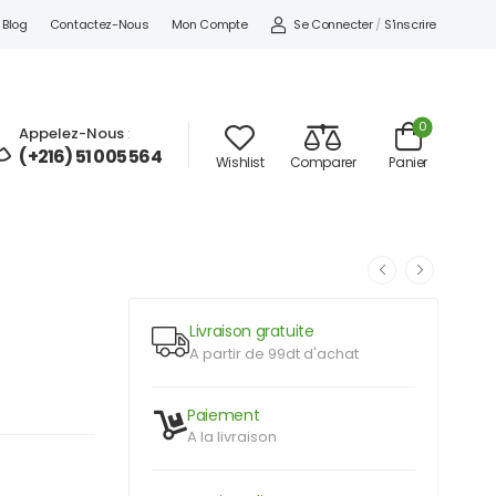
Se Connecter
/
S'inscrire
Blog
Contactez-Nous
Mon Compte
0
Appelez-Nous
:
(+216) 51 005 564
Wishlist
Comparer
Panier
Livraison gratuite
A partir de 99dt d'achat
Paiement
A la livraison