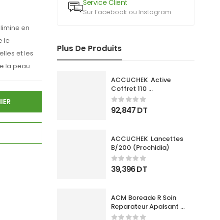
Service Client
Sur Facebook ou Instagram
?limine en
e le
Plus De Produits
lles et les
e la peau.
ACCUCHEK  Active 
Coffret 110 
Bandlettes+Appareil
IER
92,847
DT
ACCUCHEK  Lancettes 
B/200 (Prochidia)
39,396
DT
ACM Boreade R Soin 
Reparateur Apaisant 
40Ml