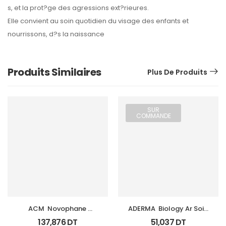
s, et la prot?ge des agressions ext?rieures.
Elle convient au soin quotidien du visage des enfants et
nourrissons, d?s la naissance
Produits Similaires
Plus De Produits
SUR
COMMANDE
ACM  Novophane 
ADERMA  Biology Ar Soin 
Coffret Anti Chute 
Anti Rougeurs Tb 40 Ml
137,876
DT
51,037
DT