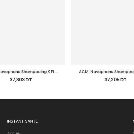
ovophane Shampooing K Fl 
ACM  Novophane Shampooi
125Ml
Regulateur 200Ml
37,303
DT
37,205
DT
INSTANT SANTÉ
Accueil