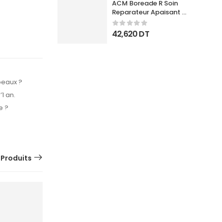
ACM Boreade R Soin 
Reparateur Apaisant 
40Ml
42,620
DT
 peaux ?
1 an.
e ?
 Produits