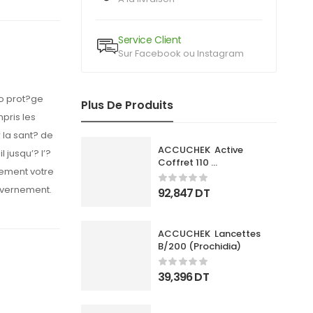
Service Client
Sur Facebook ou Instagram
io prot?ge
Plus De Produits
pris les
 la sant? de
ACCUCHEK  Active 
 jusqu’? l’?
Coffret 110 
cement votre
Bandlettes+Appareil
uvernement.
92,847
DT
ACCUCHEK  Lancettes 
B/200 (Prochidia)
39,396
DT