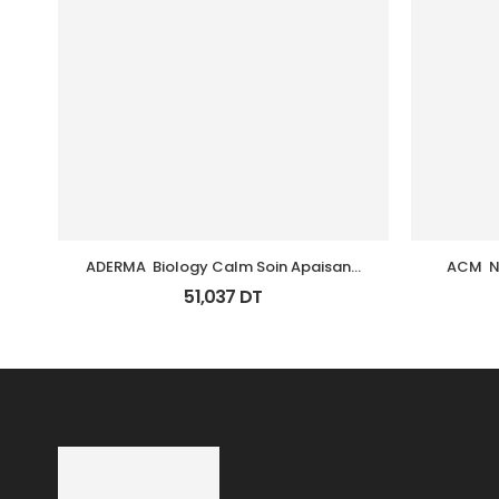
ADERMA  Biology Calm Soin Apaisant 
ACM  N
Tb 40 Ml
51,037
DT