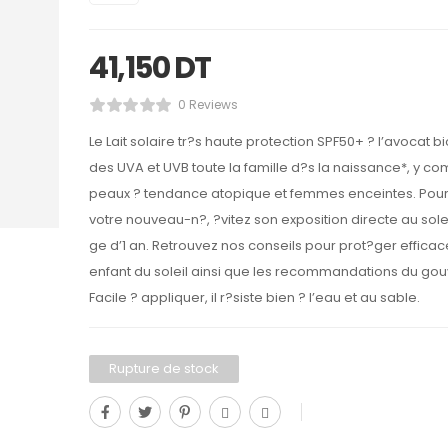
41,150
DT
0 Reviews
Le Lait solaire tr?s haute protection SPF50+ ? l’avocat b
des UVA et UVB toute la famille d?s la naissance*, y com
peaux ? tendance atopique et femmes enceintes. Pour
votre nouveau-n?, ?vitez son exposition directe au soleil
ge d’1 an. Retrouvez nos conseils pour prot?ger effica
enfant du soleil ainsi que les recommandations du go
Facile ? appliquer, il r?siste bien ? l’eau et au sable.
Rupture de stock