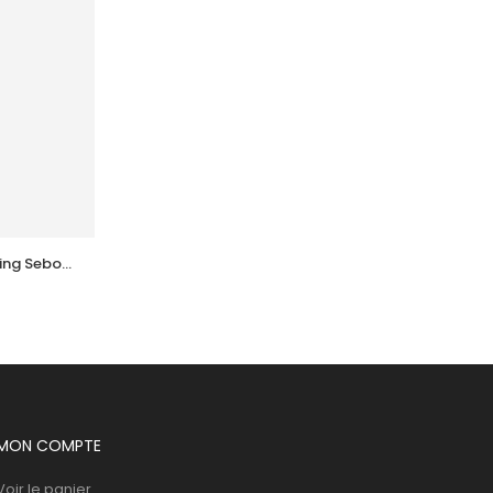
ng Sebo 
ACM  Sebionex Actimat Soin Anti 
Imperfec Teint 40Ml
39,681
DT
MON COMPTE
Voir le panier