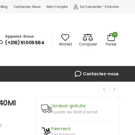
Se Connecter
/
S'inscrire
Blog
Contactez-Nous
Mon Compte
0
Appelez-Nous
:
(+216) 51 005 564
Wishlist
Comparer
Panier
Contactez-nous
 40Ml
Livraison gratuite
A partir de 99dt d'achat
d
Paiement
A la livraison