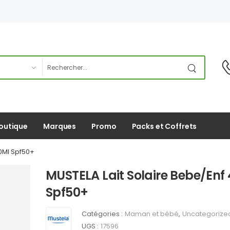
outique
Marques
Promo
Packs et Coffrets
0Ml Spf50+
MUSTELA Lait Solaire Bebe/Enf
Spf50+
Catégories :
Maman et bébé
,
Uncategorize
UGS :
17596