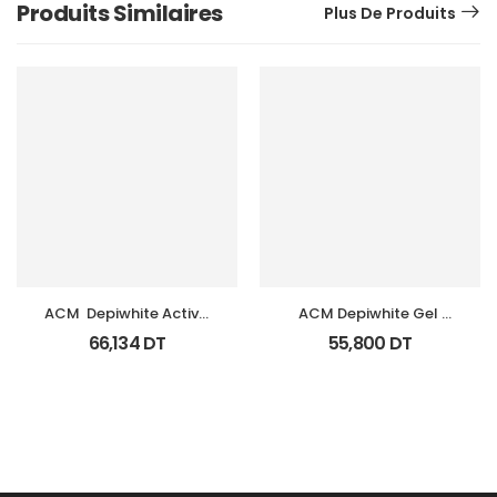
Produits Similaires
Plus De Produits
ACM  Depiwhite Active 
ACM Depiwhite Gel 
Gel Unifiant Anti Taches 
Contour Yeux Tb 15Ml
66,134
DT
55,800
DT
40Ml