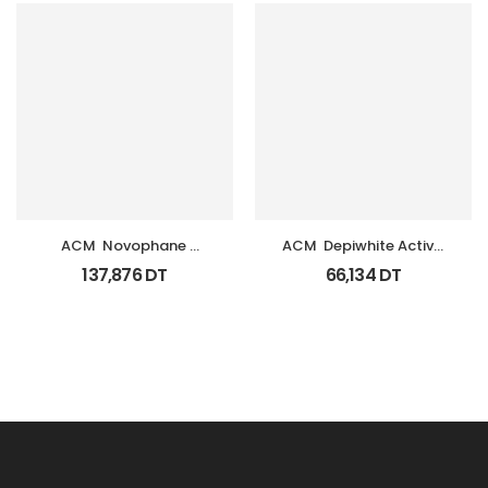
ACM  Novophane 
ACM  Depiwhite Active 
Coffret Anti Chute 
Gel Unifiant Anti Taches 
137,876
DT
66,134
DT
(Lotion+Shp+Cp)
40Ml