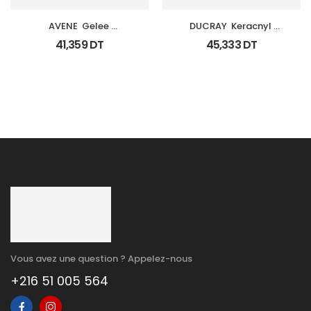
AVENE  Gelee 
DUCRAY  Keracnyl 
Gommante Douceur 
Glycolic+
41,359
DT
45,333
DT
Visage
Vous avez une question ? Appelez-nous
+216 51 005 564