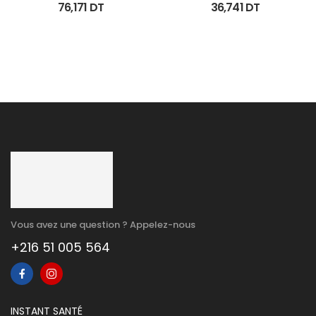
100Ml
Keratoregulatrice Vis 
76,171
DT
36,741
DT
40Ml
Vous avez une question ? Appelez-nous
+216 51 005 564
INSTANT SANTÉ